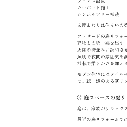
フェンス設置
カーポート施工
シンボルツリー植栽
玄関まわりは住まいの
ファサードの庭リフォ
建物との統一感を出す
周囲の街並みに調和さ
照明で夜間の雰囲気を
植栽で柔らかさを加え
モダン住宅にはタイル
で、統一感のある庭リ
② 庭スペースの庭リ
庭は、家族がリラック
最近の庭リフォームで